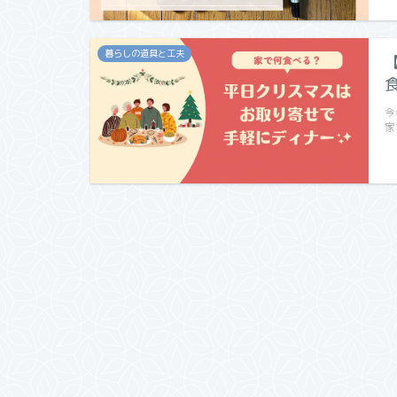
暮らしの道具と工夫
今
家