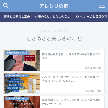
アレシリの庭
暮らしの道具と工夫
仕事のこと、わたしのこと
おいしいものとごほうび
― CATEGORY ―
ときめきと美しさのこと
ときめきと美しさのこと
無印良品週間｜春、ときめき買いが心を軽やかに
する
2025年3月30日
ときめきと美しさのこと
パックしながらサウナに入れる！？肌を乾燥から
守るRE: SAUNA PACKとは？
2025年2月14日
ときめきと美しさのこと
年齢層別モルトンブラウンの楽しみ方と香り選び
の3つのポイント