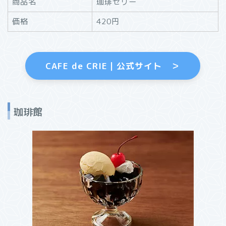
商品名
珈琲ゼリー
価格
420円
CAFE de CRIE｜公式サイト ＞
珈琲館