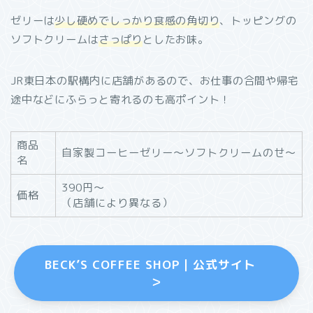
ゼリーは
少し硬めでしっかり食感の角切り
、トッピングの
ソフトクリームは
さっぱり
としたお味。
JR東日本の駅構内に店舗があるので、お仕事の合間や帰宅
途中などにふらっと寄れるのも高ポイント！
商品
自家製コーヒーゼリー～ソフトクリームのせ～
名
390円〜
価格
（店舗により異なる）
BECK’S COFFEE SHOP｜公式サイト
＞