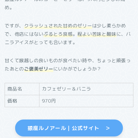
め。
ですが、
クラッシュされた甘めのゼリー
は少し柔らかめ
で、他店にはない
ぷるとろ食感
。
程よい苦味と酸味
に、バ
ニラアイスがとっても合います。
甘くて喉越しの良いものが食べたい時や、ちょっと頑張っ
たあとの
ご褒美ゼリー
にいかがでしょうか？
商品名
カフェゼリー＆バニラ
価格
970円
銀座ルノアール｜公式サイト ＞