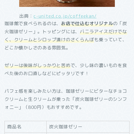
出典：
c-united.co.jp/coffeekan/
珈琲館で食べられるのは、
お店で仕込むオリジナル
の「炭
火珈琲ゼリー」。トッピングには、
バニラアイスだけでな
く、クリームとシロップ漬けのさくらんぼ
も乗っていて、
どこか懐かしさのある雰囲気。
ゼリーは後味がしっかりと苦め
で、少し味の濃いものを食
べた後のお口直しなどにピッタリです！
パフェ感を楽しみたい方は、珈琲ゼリーにビターなチョコ
クリームと生クリームが乗った「炭火珈琲ゼリーのシンフ
ォニー」（800円）もおすすめです。
商品名
炭火珈琲ゼリー