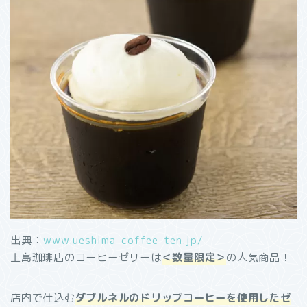
出典：
www.ueshima-coffee-ten.jp/
上島珈琲店のコーヒーゼリーは
＜数量限定＞
の人気商品！
店内で仕込む
ダブルネルのドリップコーヒーを使用したゼ